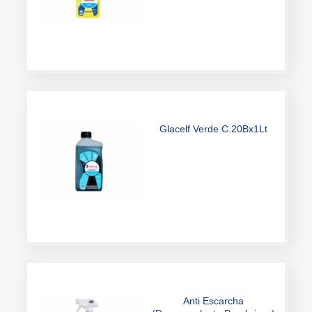
Glacelf Verde C.20Bx1Lt
Anti Escarcha
(Descongelante Parabrisas)
500cm3 x12