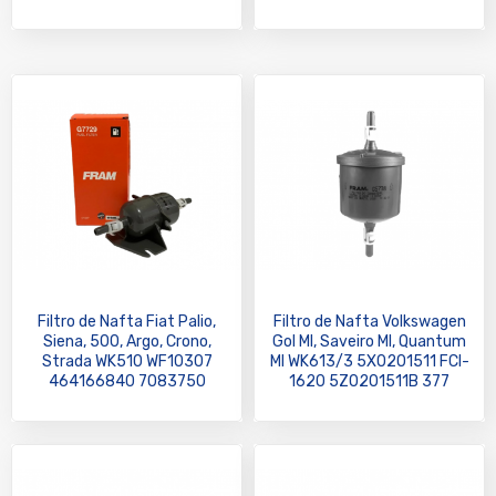
Filtro de Nafta Fiat Palio,
Filtro de Nafta Volkswagen
Siena, 500, Argo, Crono,
Gol MI, Saveiro MI, Quantum
Strada WK510 WF10307
MI WK613/3 5X0201511 FCI-
464166840 7083750
1620 5Z0201511B 377
464166