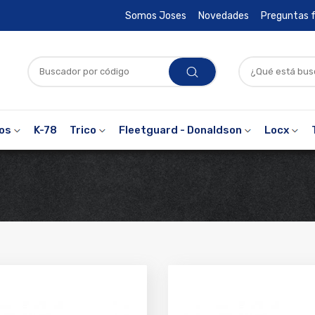
Somos Joses
Novedades
Preguntas 
ros
K-78
Trico
Fleetguard - Donaldson
Locx