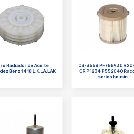
tro Radiador de Aceite
CS-3558 PF788930 R20
dez Benz 1418 L,K,LA,LAK
OR P1234 P552040 Raco
series housin