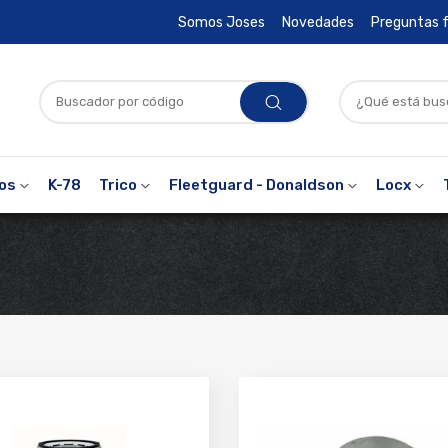
Somos Joses
Novedades
Preguntas 
ros
K-78
Trico
Fleetguard - Donaldson
Locx