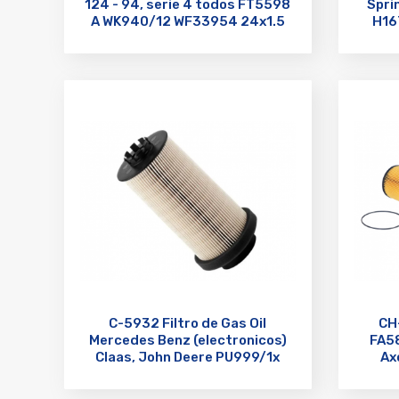
124 - 94, serie 4 todos FT5598
Spri
A WK940/12 WF33954 24x1.5
H16
C-5932 Filtro de Gas Oil
CH
Mercedes Benz (electronicos)
FA5
Claas, John Deere PU999/1x
Ax
P550762 E500KPD36