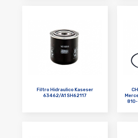
Filtro Hidraulico Kaseser
CH
63462/A1 SH62117
Merce
810-
A