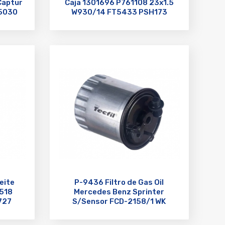
 Captur
Caja 1301696 P761108 23x1.5
5030
W930/14 FT5433 PSH173
eite
P-9436 Filtro de Gas Oil
1518
Mercedes Benz Sprinter
727
S/Sensor FCD-2158/1 WK
842/13 6110920601