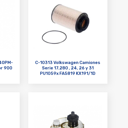
40PM-
C-10313 Volkswagen Camiones
r 900
Serie 17.280 , 24, 26 y 31
PU1059x FA5819 KX191/1D