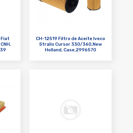
 Fiat
CH-12519 Filtro de Aceite Iveco
 CNH,
Stralis Cursor 330/360,New
239
Holland, Case,2996570
HU12007x LF17557