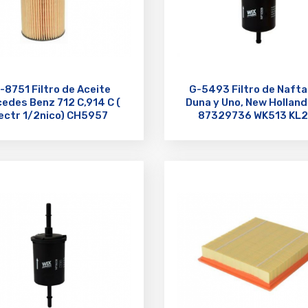
-8751 Filtro de Aceite
G-5493 Filtro de Nafta
edes Benz 712 C,914 C (
Duna y Uno, New Holland
ectr 1/2nico) CH5957
87329736 WK513 KL
U931/5X FA5644ECO