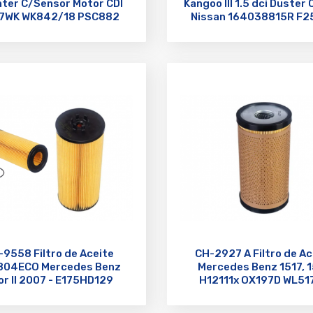
nter C/Sensor Motor CDI
Kangoo III 1.5 dci Duster
7WK WK842/18 PSC882
Nissan 164038815R F2
-9558 Filtro de Aceite
CH-2927 A Filtro de Ac
804ECO Mercedes Benz
Mercedes Benz 1517, 
or II 2007 - E175HD129
H12111x OX197D WL51