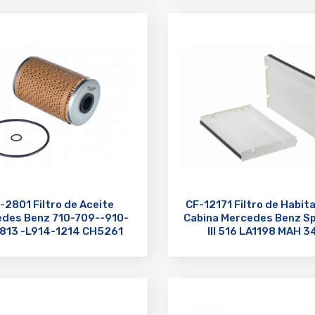
-2801 Filtro de Aceite
CF-12171 Filtro de Habita
des Benz 710-709--910-
Cabina Mercedes Benz Sp
813 -L914-1214 CH5261
III 516 LA1198 MAH 3
3661840225 H932/4