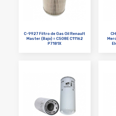
C-9927 Filtro de Gas Oil Renault
CH
Master (Bajo) = C508E C11162
Merc
P7181X
El
H