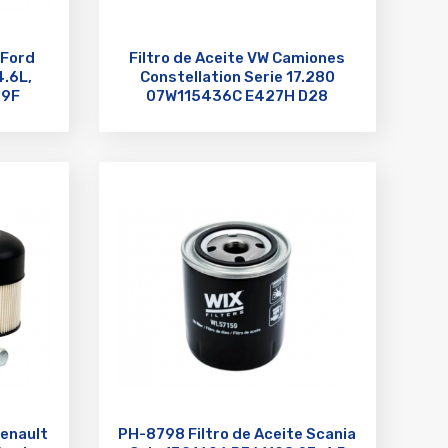
 Ford
Filtro de Aceite VW Camiones
4.6L,
Constellation Serie 17.280
39F
07W115436C E427H D28
TLE5436i
Renault
PH-8798 Filtro de Aceite Scania