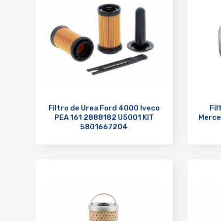
Filtro de Urea Ford 4000 Iveco
Fil
PEA 161 2888182 U5001 KIT
Merce
5801667204