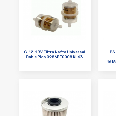
G-12-1 RV Filtro Nafta Universal
PS-
Doble Pico 0986BF0008 KL63
161
WK106