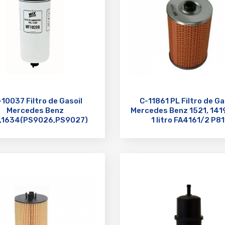
10037 Filtro de Gasoil
C-11861 PL Filtro de Ga
Mercedes Benz
Mercedes Benz 1521, 141
8,1634(PS9026,PS9027)
1 litro FA4161/2 P81
0/4 WK1050/1 PSD480/1
1X12