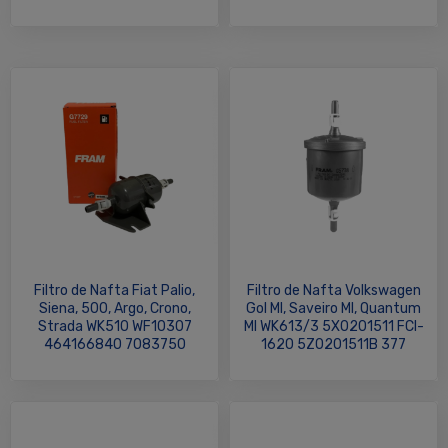
Filtro de Nafta Fiat Palio,
Filtro de Nafta Volkswagen
Siena, 500, Argo, Crono,
Gol MI, Saveiro MI, Quantum
Strada WK510 WF10307
MI WK613/3 5X0201511 FCI-
464166840 7083750
1620 5Z0201511B 377
464166