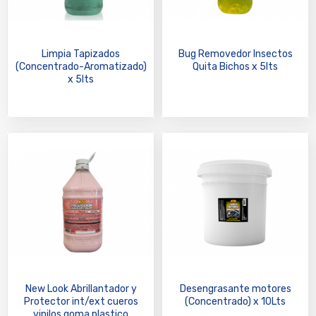
Limpia Tapizados
Bug Removedor Insectos
(Concentrado-Aromatizado)
Quita Bichos x 5lts
x 5lts
New Look Abrillantador y
Desengrasante motores
Protector int/ext cueros
(Concentrado) x 10Lts
vinilos goma plastico