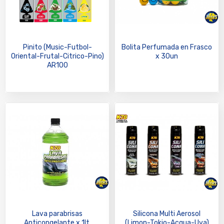
Pinito (Music-Futbol-
Bolita Perfumada en Frasco
Oriental-Frutal-Citrico-Pino)
x 30un
AR100
Lava parabrisas
Silicona Multi Aerosol
Anticongelante x 1lt.
(Limon-Tokio-Acqua-Uva)