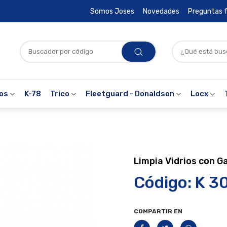
Somos Joses
Novedades
Preguntas 
ros
K-78
Trico
Fleetguard - Donaldson
Locx
Limpia Vidrios con Ga
Código: K 3
COMPARTIR EN