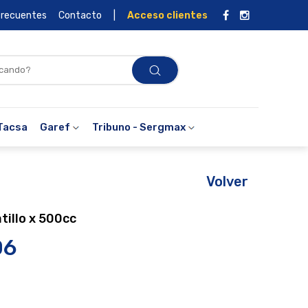
frecuentes
Contacto
|
Acceso clientes
Tacsa
Garef
Tribuno - Sergmax
Volver
tillo x 500cc
06