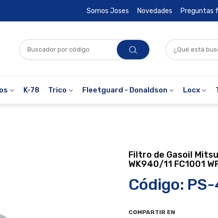
Somos Joses
Novedades
Preguntas 
ros
K-78
Trico
Fleetguard - Donaldson
Locx
Filtro de Gasoil Mits
WK940/11 FC1001 W
Código: PS
COMPARTIR EN