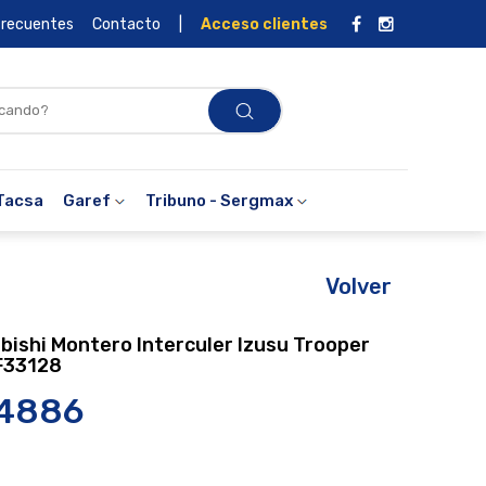
frecuentes
Contacto
|
Acceso clientes
Tacsa
Garef
Tribuno - Sergmax
Volver
ubishi Montero Interculer Izusu Trooper
F33128
-4886