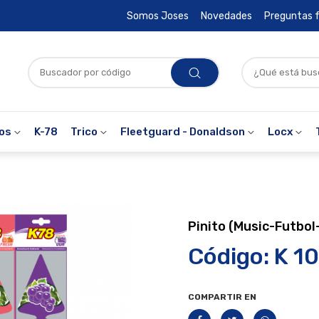
Somos Joses
Novedades
Preguntas 
ros
K-78
Trico
Fleetguard - Donaldson
Locx
Pinito (Music-Futbol
Código: K 1
COMPARTIR EN