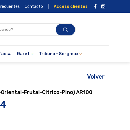
frecuentes
Contacto
|
Acceso clientes
Tacsa
Garef
Tribuno - Sergmax
Volver
-Oriental-Frutal-Citrico-Pino) AR100
04